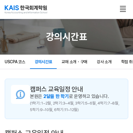
본문 콘텐츠 바로가기
전
체
보
기
열
강의시간표
기
USCPA 코스
강의시간표
교재 소개・구매
강사 소개
학점 취
캠퍼스 교육일정 안내
본원은
2달을 한 학기
로 운영하고 있습니다.
(1학기: 1~2월, 2학기:3~4월, 3학기:5~6월, 4학기:7~8월,
5학기:9~10월, 6학기:11~12월)