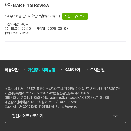
BAR Final Review
* 세부스케줄 반드시 확인요망(8/8~9/19)
시간표 상세보기
수/토
(수) 19:00~22:00
2026-08-08
(토) 12:30~15:30
이용약관
개인정보처리방침
KAIS소개
오시는 길
서울시 서초 서초 1657-5 카이스빌딩
대표: 최창호
통신판매업신고번호: 서초 제06387호
사업자등록번호: 214-87-03849
학원설립운영등록 제4366호
대표전화 : 02)3471-8588
메일: admin@kais.co.kr
FAX: 02)3471-8589
개인정보관리책임자 대표: 최창호
Tel: 02)3471-8588
Copyright @ 2013 KAIS SYSTEM All Rights Reserved